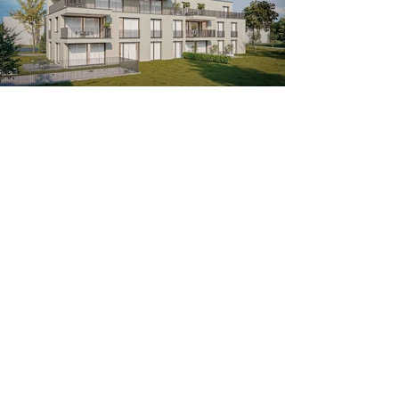
berishainvest
standort
Berisha Invest AG
Burgerstrasse 3
3063 Ittigen
+41 31 529 11 11
info@berishainvest.ch
www.berishainvest.ch
sitemap
home
projekte
dienstleistungen
büro
kontakt